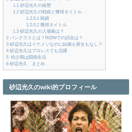
1.1
砂辺光久の経歴
1.2
砂辺光久の戦績と獲得タイトル
1.2.0.1
戦績
1.2.0.2
獲得タイトル
1.3
砂辺光久の入場曲は？
2
パンクラスとは？RIZINでの試合は？
3
砂辺光久はイケメンなのに結婚も彼女もなし？
4
砂辺光久はプロレスでも活躍
5
幼少期は闘病生活
6
砂辺光久 まとめ
砂辺光久のwiki的プロフィール