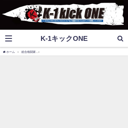
K-1キックONE
ホーム
総合格闘家
砂辺光久の結婚や彼女は？パンクラスのイケメンには闘病生活も！【R