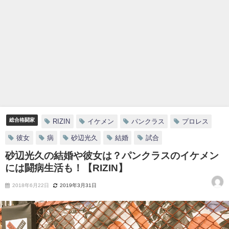
総合格闘家
RIZIN
イケメン
パンクラス
プロレス
彼女
病
砂辺光久
結婚
試合
砂辺光久の結婚や彼女は？パンクラスのイケメン
には闘病生活も！【RIZIN】
2018年6月22日
2019年3月31日