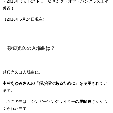
・2015年：初代ストロー級キング・オブ・パンクラス王座
獲得！
（2018年5月24日現在）
砂辺光久の入場曲は？
砂辺光久は入場曲に、
中村あゆみさん
の
『
僕が僕であるために
』を使用されてい
ます。
元々この曲は、シンガーソングライターの
尾崎豊
さんがつ
くられた曲で、