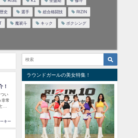
RISE
K1
全盛期
修斗
歴史
選手
総合格闘技
RIZIN
T
魔裟斗
キック
ボクシング
ラウンドガールの美女特集！
介！
につい
ーキー