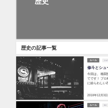
歴史
歴史の記事一覧
ルール
シュ
修斗とシュ
今回は、 格
てです！ プロ格闘家の桜井マッハ速人さんでさえ、 この二つを間違えてジムを選んだという非常
に紛らわしい存
ュートがどのく
2018年12月3日
ルール
K-1