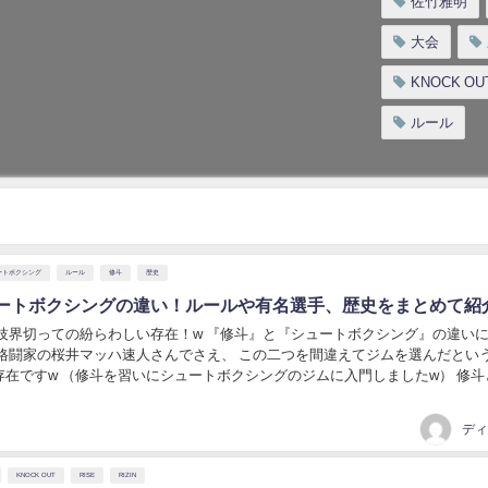
佐竹雅明
大会
KNOCK OU
ルール
ートボクシング
ルール
修斗
歴史
ートボクシングの違い！ルールや有名選手、歴史をまとめて紹
闘技界切っての紛らわしい存在！w 『修斗』と『シュートボクシング』の違い
在ですw （修斗を習いにシュートボクシングのジムに入門しましたw） 修斗とシ
らい違う存在なのか。 そもそも修...
ディ
KNOCK OUT
RISE
RIZIN