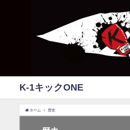
K-1キックONE
ホーム
歴史