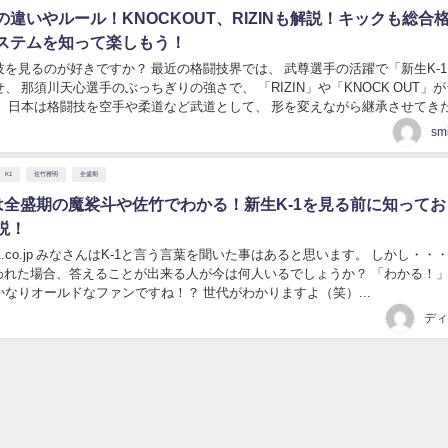
SEの違いやルール！KNOCKOUT、RIZINも解説！キックも総合
ステムを知って楽しもう！
か？ 最近の格闘技界では、 武尊選手の活躍で「新生K-1」が
、 那須川天心選手のぶっちぎりの強さで、 「RIZIN」や「KNOCK OUT」
きた素地
がある国です。 その為、単に試合...
sm
K1
佐竹雅明
全盛期
史は全盛期の魔裟斗や佐竹でわかる！新生K-1を見る前に知って
説！
と思います。 しかし・・・ K1の
問われた場合、答えることが出来る人が今は何人いるでしょうか？ 「わかる！」
なりオールドなファンですね！？ 世代がわかりますよ（笑）...
ディ