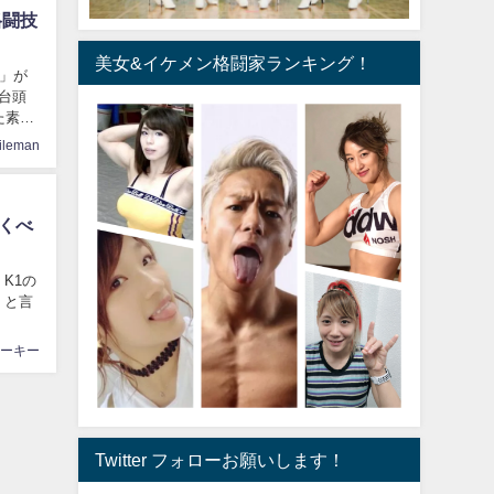
格闘技
美女&イケメン格闘家ランキング！
が台頭
ileman
おくべ
 と言
ーキー
Twitter フォローお願いします！