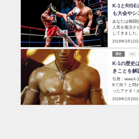
K-1とRI
も大会やシ
あなたは格闘技を見るのが好きです
人気を復活させ
してきました。 日本は格闘技を空手や柔道など武道として、 形を変えながら継承させて
2018年3月12日
歴史
K-1
K-1の歴
きことを解
引用：www.k-1.co.jp みなさんはK-1と言う言葉を聞いた事はある
Kて何？ と
ったアナタ！か
2018年2月20日