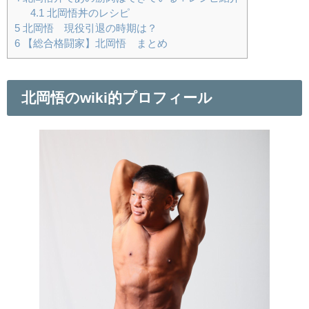
4.1
北岡悟丼のレシピ
5
北岡悟 現役引退の時期は？
6
【総合格闘家】北岡悟 まとめ
北岡悟のwiki的プロフィール