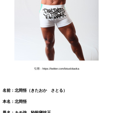
引用：https://twitter.com/lotuskitaoka
名前：北岡悟（きたおか さとる）
本名：北岡悟
異名：
キモ強、
秒殺寝技王