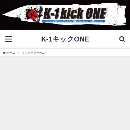
K-1キックONE
ホーム
キックボクサー
前口太尊の本名や嫁、勝次戦の怪我について！リアルろくで