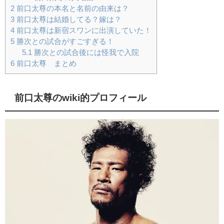
2
前口太尊の本名と名前の由来は？
3
前口太尊は結婚してる？嫁は？
4
前口太尊は新宿スワンに出演していた！
5
勝次との試合がすごすぎる！
5.1
勝次との試合後には怪我で入院
6
前口太尊 まとめ
前口太尊のwiki的プロフィール