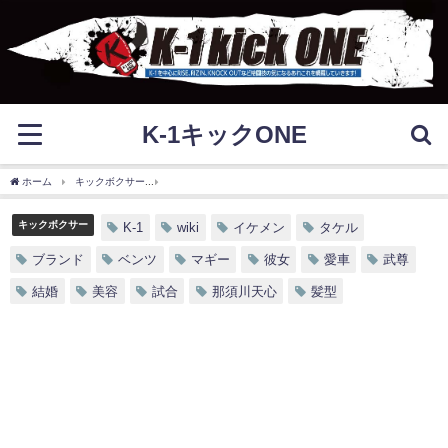
K-1キックONE
ホーム
キックボクサー
武尊(たける)の愛車やマギーとの破局理由は？那須川天心との試
キックボクサー
K-1
wiki
イケメン
タケル
ブランド
ベンツ
マギー
彼女
愛車
武尊
結婚
美容
試合
那須川天心
髪型