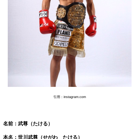
引用：instagram.com
名前：武尊（たける）
本名：世川武尊（せがわ たける）