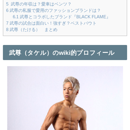
5
武尊の年収は？愛車はベンツ？
6
武尊の私服で愛用のファッションブランドは？
6.1
武尊とコラボしたブランド『BLACK FLAME』
7
武尊の試合は面白い！強すぎ？ベストバウト
8
武尊（たける） まとめ
武尊（タケル）のwiki的プロフィール