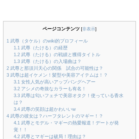
ページコンテンツ
[
非表示
]
1
武尊（タケル）のwiki的プロフィール
1.1
武尊（たける）の経歴
1.2
武尊（たける）の戦績と獲得タイトル
1.3
武尊（たける）の入場曲は？
2
武尊と那須川天心の関係 試合の可能性は？
3
武尊は超イケメン！髪型や美容アイテムは！？
3.1
女性人気が高いアップバングヘアー
3.2
アシメの奇抜なカラーも有名！
3.3
武尊は匂いフェチで美容オタク！使っている香水
は？
3.4
武尊の笑顔は超かわいいw
4
武尊の彼女は？ハーフタレントのマギー！？
4.1
武尊とモデル・マギーの熱愛報道！デートが発
覚！！
4.2
武尊とマギーは破局！理由は？