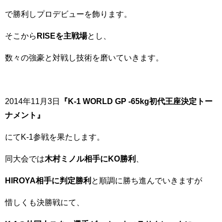
で勝利しプロデビューを飾ります。
そこから
RISEを主戦場
とし、
数々の強豪と対戦し技術を磨いていきます。
2014年11月3日
『K-1 WORLD GP -65kg初代王座決定トー
ナメント』
にてK-1参戦を果たします。
同大会では
木村ミノル相手にKO勝利
、
HIROYA相手に判定勝利
と順調に勝ち進んでいきますが
惜しくも決勝戦にて、