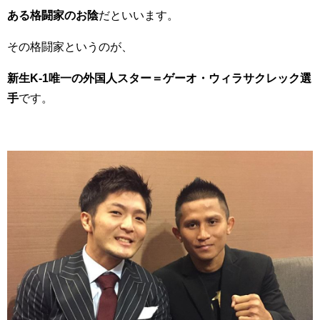
ある格闘家のお陰
だといいます。
その格闘家というのが、
新生K-1唯一の外国人スター＝
ゲーオ・ウィラサクレック
選
手
です。