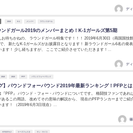
ディ
2019
K-1
メンバー
ラウンドガール
ウンドガール2019のメンバーまとめ！K-1ガールズ第5期
ねの、 ラウンドガール特集です！！！ 2019年6月30日（両国国技館）に
新たなK-1ガールズがお披露目となります！ 新ラウンドガール6名の発表は4月
います！ 少し経ちますが、 ここでご紹介させていただきます！...
ディ
2018
2019
PFP
パウンドフォーパウンド
グ】パウンドフォーパウンド2019年最新ランキング！PFPとは
FP』 パウンド・フォー・パウンドについてです。 格闘技ファンであれば、一
があるこの用語。 改めてその意味の解説から、 現在のPFPランカーまでご紹
す！ （2019年6月3日現在）...
篠
K'FESTA.2
ケーズフェスタ
ヤン・サイコ