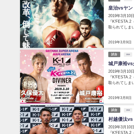
皇治vsヤ
2019年3月
『K'FESTA.2（ケーズフェスタ2）
取られてしまいましたが
選手の試合につ
2019年3月9日
試合
2019
城戸康裕v
2019年3月
『K'FESTA.2（ケーズフェスタ2）
取られてしまいましたが
選手のウェルタ
2019年3月8日
試合
2019
村越優汰v
2019年3月
『K'FEST