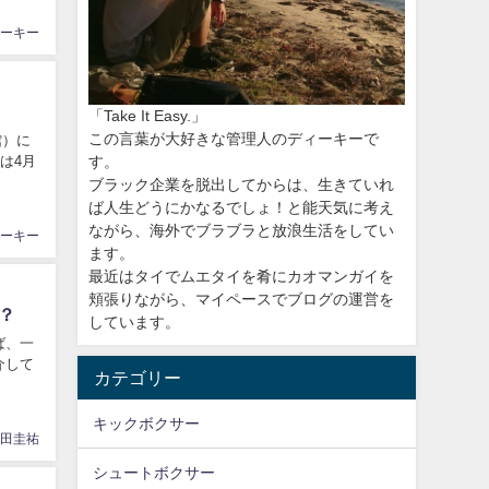
ーキー
「Take It Easy.」
この言葉が大好きな管理人のディーキーで
す。
ブラック企業を脱出してからは、生きていれ
ば人生どうにかなるでしょ！と能天気に考え
ながら、海外でブラブラと放浪生活をしてい
ーキー
ます。
最近はタイでムエタイを肴にカオマンガイを
頬張りながら、マイペースでブログの運営を
？
しています。
介して
カテゴリー
キックボクサー
田圭祐
シュートボクサー