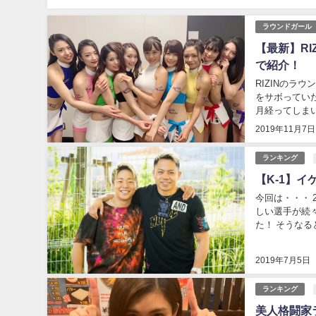
ラウンドガール
【最新】R
で紹介！
RIZINのラウン
をサボってい
月経ってしまい
2019年11月7日
ランキング
【K-1】イ
今回は・・・ 2019年版！ 
しい選手が続
た！ そうな
と・・・ って
2019年7月5日
ランキング
美人格闘家