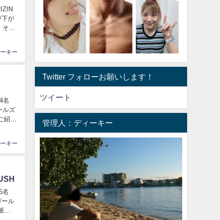
ZIN
し
ーキー
Twitter フォローお願いします！
ツイート
ガールズ
管理人：ディーキー
ーキー
USH
1ガール