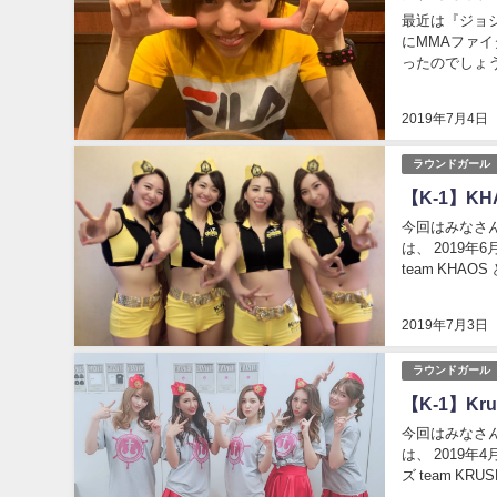
最近は『ジョシ
にMMAファイターと
ったのでしょう
て女子格闘技人
2019年7月4日
ラウンドガール
【K-1】K
今回はみなさんお待ち
は、 2019年
team KHAOS として初登場し
させ...
2019年7月3日
ラウンドガール
【K-1】Kr
今回はみなさんお待ち
は、 2019年
ズ team KRUSH】がお披
か、...