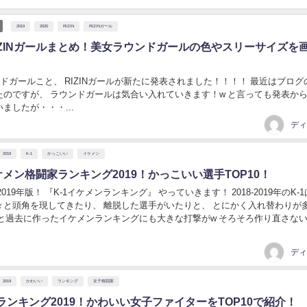
2019
2020
RIZIN
RIZINガール
IZINガールまとめ！美女ラウンドガールの色やスリーサイズを
ドガールこと、 RIZINガールが新たに発表されました！！！！ 最近はブログの更新
たのですが、 ラウンドガールは気合い入れていきます！w と言っても発表か
ましたが・・・...
ディ
2019
K-1
かっこいい
イケメン
ケメン格闘家ランキング2019！かっこいい選手TOP10！
『K-1イケメンランキング』 やっていきます！ 2018-2019年のK-1は 新
々と頭角を現してきたり、 離脱した選手がいたりと、 とにかく入れ替わりが
ると過去に作ったイケメンランキングにも大きな打撃がw そろそろ作り直さな
思いながらずっと...
ディ
2019
かわいい
ランキング
女子格闘家
ランキング2019！かわいい女子ファイターをTOP10で紹介！