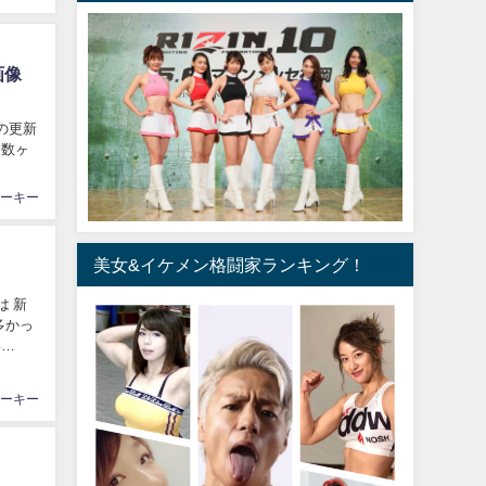
画像
ら数ヶ
ーキー
美女&イケメン格闘家ランキング！
多かっ
い
ーキー