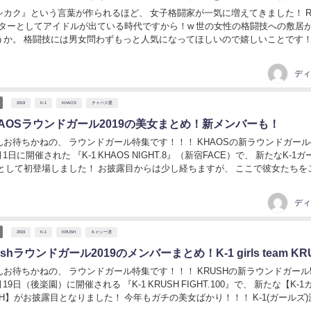
カク』という言葉が作られるほど、 女子格闘家が一気に増えてきました！ RI
してアイドルが出ている時代ですから！w 世の女性の格闘技への敷居が下が
か。 格闘技には男女問わずもっと人気になってほしいので嬉しいことです！ そ
気の上昇に伴って、 美人ファ...
ディ
2019
K-1
KHAOS
チャベス愛
HAOSラウンドガール2019の美女まとめ！新メンバーも！
かねの、 ラウンドガール特集です！！！ KHAOSの新ラウンドガール4名
6月1日に開催された 『K-1 KHAOS NIGHT.8』（新宿FACE）で、 新たなK-1
ました！ お披露目からは少し経ちますが、 ここで彼女たちをご紹介
ディ
2019
K-1
KRUSH
キャシー凛
ushラウンドガール2019のメンバーまとめ！K-1 girls team KR
かねの、 ラウンドガール特集です！！！ KRUSHの新ラウンドガール5名
4月19日（後楽園）に開催される 『K-1 KRUSH FIGHT.100』で、 新たな【K-
露目となりました！ 今年もガチの美女ばかり！！！ K-1(ガールズ)派