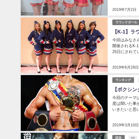
2019年7月2日
ラウンドガール
【K-1】ラ
今回はみなさんお待ちか
開催されるK-1で、 
25日にされて
2019年6月28日
ランキング
【ボクシン
今回のテーマは『P
度は聞いた事
いきたいと思いま
2019年3月10日
試合
2019