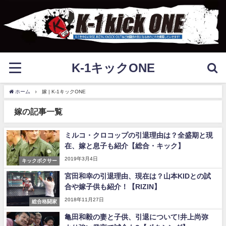
K-1キックONE
ホーム
嫁 | K-1キックONE
嫁の記事一覧
ミルコ・クロコップの引退理由は？全盛期と現
在、嫁と息子も紹介【総合・キック】
2019年3月4日
キックボクサー
宮田和幸の引退理由、現在は？山本KIDとの試
合や嫁子供も紹介！【RIZIN】
2018年11月27日
総合格闘家
亀田和毅の妻と子供、引退について!井上尚弥