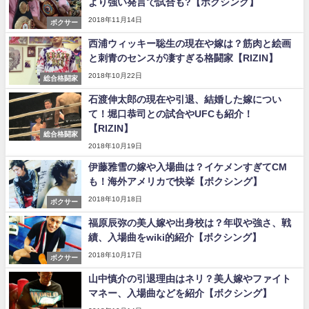
より強い発言で試合も?【ボクシング】
2018年11月14日
ボクサー
西浦ウィッキー聡生の現在や嫁は？筋肉と絵画
と刺青のセンスが凄すぎる格闘家【RIZIN】
2018年10月22日
総合格闘家
石渡伸太郎の現在や引退、結婚した嫁につい
て！堀口恭司との試合やUFCも紹介！
【RIZIN】
総合格闘家
2018年10月19日
伊藤雅雪の嫁や入場曲は？イケメンすぎてCM
も！海外アメリカで快挙【ボクシング】
2018年10月18日
ボクサー
福原辰弥の美人嫁や出身校は？年収や強さ、戦
績、入場曲をwiki的紹介【ボクシング】
2018年10月17日
ボクサー
山中慎介の引退理由はネリ？美人嫁やファイト
マネー、入場曲などを紹介【ボクシング】