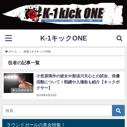
K-1キックONE
ホーム
役者 | K-1キックONE
役者の記事一覧
小笠原瑛作の彼女や那須川天心との試合、俳優
活動について！戦績や入場曲も紹介【キックボ
クサー】
キックボクサー
2018年4月24日
ラウンドガールの美女特集！